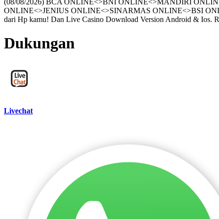
(08/08/2026)
BCA ONLINE<>BNI ONLINE<>MANDIRI ONLI
ONLINE<>JENIUS ONLINE<>SINARMAS ONLINE<>BSI O
dari Hp kamu! Dan Live Casino Download Version Android & Ios.
Dukungan
Livechat