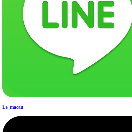
Le_macau