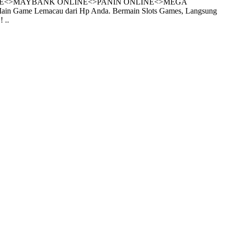
INE<>MAYBANK ONLINE<>PANIN ONLINE<>MEGA
ain Game Lemacau dari Hp Anda. Bermain Slots Games, Langsung
!! ..