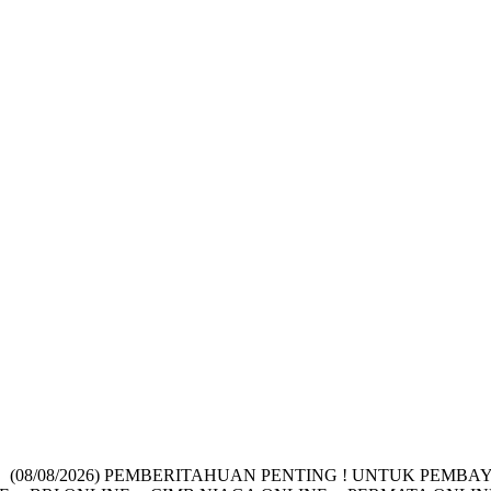
..
(08/08/2026)
PEMBERITAHUAN PENTING ! UNTUK PEMBAYA