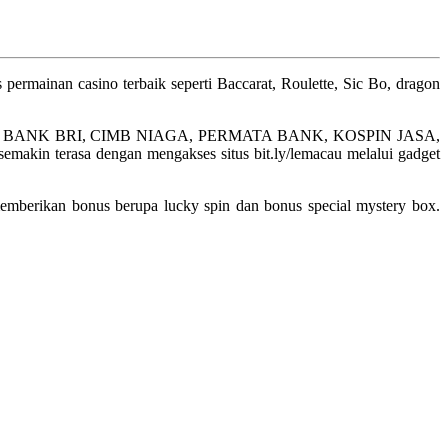
 permainan casino terbaik seperti Baccarat, Roulette, Sic Bo, dragon
 MANDIRI, BANK BRI, CIMB NIAGA, PERMATA BANK, KOSPIN JASA,
asa dengan mengakses situs bit.ly/lemacau melalui gadget
memberikan bonus berupa lucky spin dan bonus special mystery box.