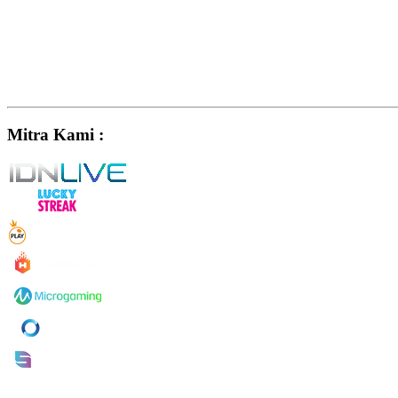
Mitra Kami :