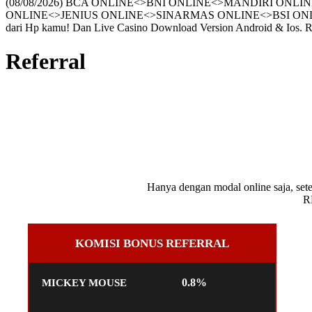
(08/08/2026)
BCA ONLINE<>BNI ONLINE<>MANDIRI ONLI
ONLINE<>JENIUS ONLINE<>SINARMAS ONLINE<>BSI O
dari Hp kamu! Dan Live Casino Download Version Android & Ios.
Referral
Lemacau 
Hanya dengan modal online saja, set
R
KOMISI BONUS REFERRAL
0.8%
MICKEY MOUSE