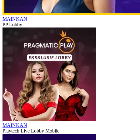
MAINKAN
PP Lobby
MAINKAN
Playtech Live Lobby Mobile