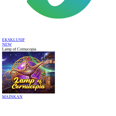
EKSKLUSIF
NEW
Lamp of Cornucopia
MAINKAN