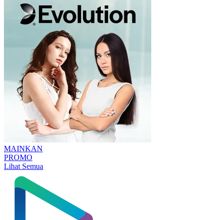
MAINKAN
PROMO
Lihat Semua