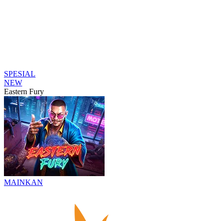
SPESIAL
NEW
Eastern Fury
MAINKAN