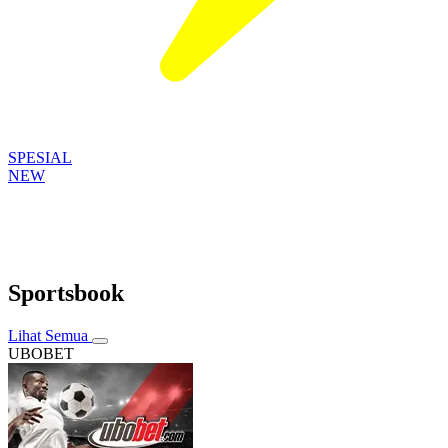
SPESIAL
NEW
Sportsbook
Lihat Semua
UBOBET