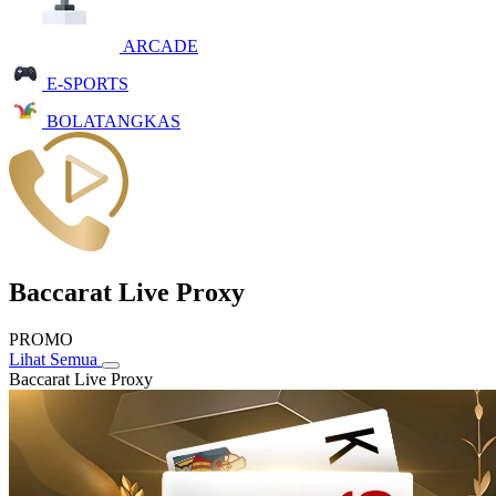
ARCADE
E-SPORTS
BOLATANGKAS
Baccarat Live Proxy
PROMO
Lihat Semua
Baccarat Live Proxy