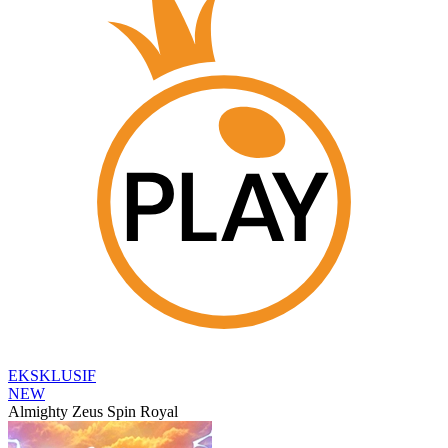
EKSKLUSIF
NEW
Almighty Zeus Spin Royal