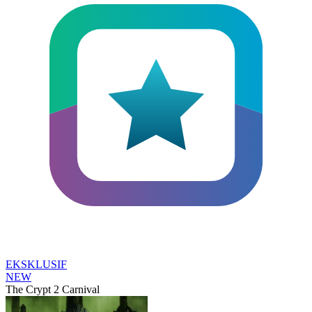
EKSKLUSIF
NEW
The Crypt 2 Carnival